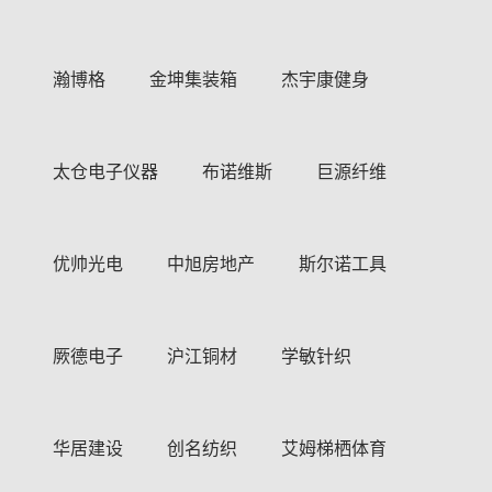
瀚博格
金坤集装箱
杰宇康健身
太仓电子仪器
布诺维斯
巨源纤维
优帅光电
中旭房地产
斯尔诺工具
厥德电子
沪江铜材
学敏针织
华居建设
创名纺织
艾姆梯栖体育