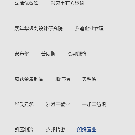
喜柿优餐饮
兴荣土石方运输
嘉年华规划设计研究院
鑫迪企业管理
安布尔
普朗斯
杰邦服饰
岚跃金属制品
顺信德
美明德
华氏建筑
沙澄王蟹业
一加二纺织
凯蓝制冷
点邦精密
朗烁置业