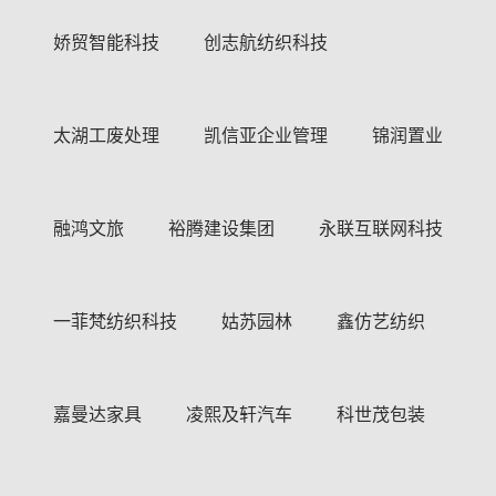
娇贸智能科技
创志航纺织科技
太湖工废处理
凯信亚企业管理
锦润置业
融鸿文旅
裕腾建设集团
永联互联网科技
一菲梵纺织科技
姑苏园林
鑫仿艺纺织
嘉曼达家具
凌熙及轩汽车
科世茂包装