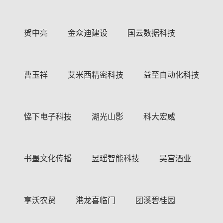
贺中亮
金众迪建设
国云数据科技
曹玉祥
艾米西精密科技
益至自动化科技
恊下电子科技
湖光山影
科大宏威
书墨文化传播
昱瑶智能科技
吴宫酒业
享沃农贸
港龙喜临门
团溪碧桂园