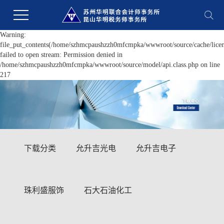
Warning:
file_put_contents(/home/szhmcpaushzzh0mfcmpka/wwwroot/source/cache/licen
failed to open stream: Permission denied in
/home/szhmcpaushzzh0mfcmpka/wwwroot/source/model/api.class.php on line
217
下载分类
允升吉光电
允升吉电子
珠利盛服饰
石大石油化工