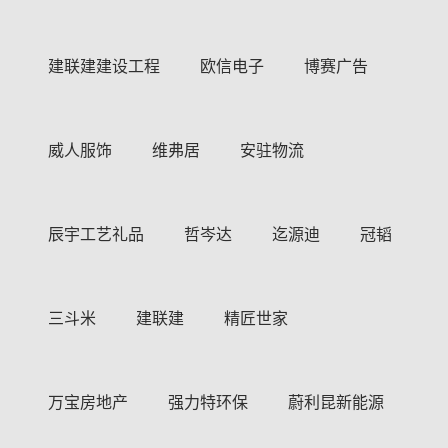
建联建建设工程
欧信电子
博赛广告
威人服饰
维弗居
安驻物流
辰宇工艺礼品
哲岑达
迄源迪
冠韬
三斗米
建联建
精匠世家
万宝房地产
强力特环保
蔚利昆新能源